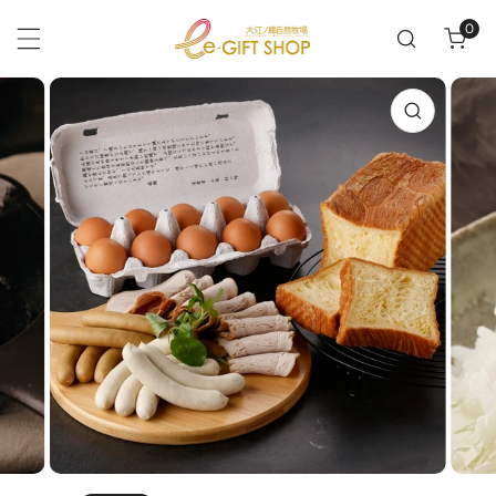
テンツにスキップ
0
アイ
品情報にスキップ
ギャラリービューでメディアを開く
ギャ