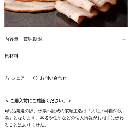
内容量・賞味期限
原材料
天美卵MSサイズ10個
デニッシュブレッド(長さ約18cm×幅約
8.5cm×高さ約7.5cm)1本
シェア
お問い合わせ
天美卵
鶏卵
粗挽きソーセージ(約135g・5本入)1パッ
内容量
ク
豚肉(国産)、食塩、玉ねぎ、香辛料、(一
大江ノ郷ソーセージチキンホワイト(約
粗挽きソーセージ
＜ ご購入前にご確認ください。＞
部に豚肉を含む)
135g・5本入)1パック
大江ノ郷ロースハムスライス(約200g)1
●商品発送の際、伝票へ記載の依頼主名は「大江ノ郷自然牧
パック
鶏肉(鳥取県産)、豚肉、玉ねぎ、食塩、
場」となります。本名や住所などの個人情報がお相手に伝わ
大江ノ郷ソーセー
香辛料、レモンパウダー、(一部にオレ
ることはありません。
ジチキンホワイト
ンジ・鶏肉・豚肉を含む)
天美卵/生食14日間、加熱調理30日間(夏