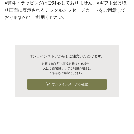
●熨斗・ラッピングはご対応しておりません。eギフト受け取
季は生食10日間、加熱調理30日間)
り画面に表示されるデジタルメッセージカードをご用意して
ソーセージ・ロースハム/10日間
大江ノ郷ロースハ
豚肉(国産)、食塩、砂糖、玉ねぎ、にん
おりますのでご利用ください。
デニッシュブレッド/4日間
にく、生姜、(一部に豚肉を含む)
ム
賞味期限
※燻製商品は未開封での冷凍保存で30日
程度美味しくお召し上がりいただけま
小麦粉(国内製造)、バター、牛乳、砂
す。
デニッシュブレッ
糖、全卵、卵黄、脱脂粉乳、食塩、パン
※賞味期限および消費期限はすべて発送
ド
酵母、(一部に小麦・卵・乳成分を含む)
日を含めた日数
オンラインストアからもご注文いただけます。
お届け先住所へ直接お届けする場合、
又はご自宅用としてご利用の場合は
特定原材料等
小麦、卵、乳、オレンジ、鶏肉、豚肉
こちらをご確認ください。
オンラインストアを確認
発送方法
冷蔵