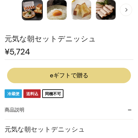
元気な朝セットデニッシュ
通
¥5,724
常
価
格
eギフトで贈る
冷蔵便
送料込
同梱不可
商品説明
元気な朝セットデニッシュ