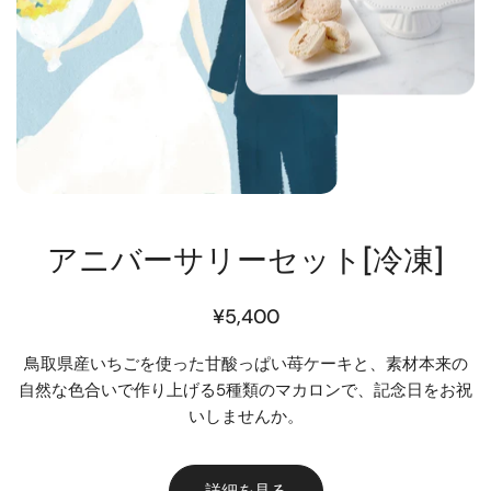
アニバーサリーセット[冷凍]
通
¥5,400
常
鳥取県産いちごを使った甘酸っぱい苺ケーキと、素材本来の
価
自然な色合いで作り上げる5種類のマカロンで、記念日をお祝
格
いしませんか。