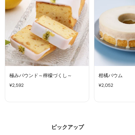
ウ
ウ
ン
ム
ド
～
檸
檬
づ
く
し
～
極みパウンド～檸檬づくし～
柑橘バウム
通
¥2,592
通
¥2,052
常
常
価
価
格
格
ピックアップ