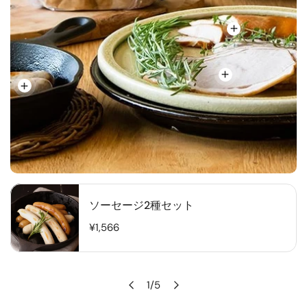
ソ
ソーセージ2種セット
ー
セ
通
¥1,566
ー
常
ジ
価
格
2
1
/
5
種
の