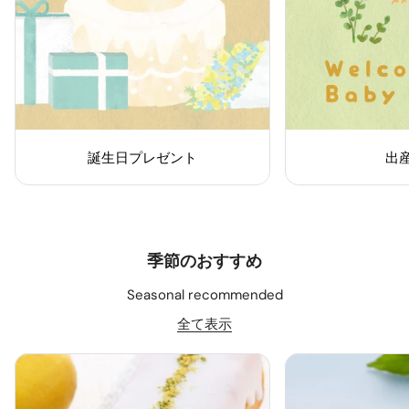
誕生日プレゼント
出
季節のおすすめ
Seasonal recommended
全て表示
極
柑
み
橘
パ
バ