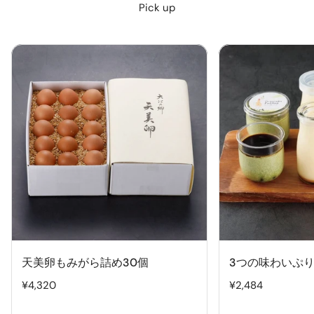
Pick up
天
3
美
つ
卵
の
も
味
み
わ
が
い
ら
ぷ
詰
り
め
ん
30
(6
個
個
入)
天美卵もみがら詰め30個
3つの味わいぷり
通
¥4,320
通
¥2,484
常
常