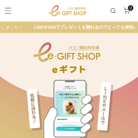
テンツにスキップ
0
アイ
LINEやSNSでプレゼントを贈れるのでとっても便利♪
大江ノ郷