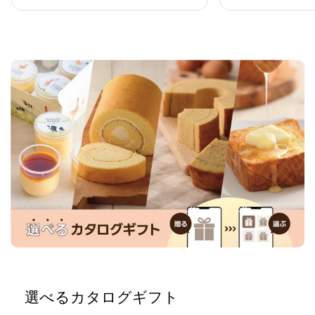
価
価
格
格
選べるカタログギフト