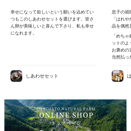
幸せになって欲しいという願いを込めてい
息子の就
つもこのしあわせセットを選びます。皆さ
「はれや
ん卵が美味しいと喜んで下さり、私も幸せ
品を偶然
になれます。
「めちゃ
ットのよ
お褒めの
当然払っ
しあわせセット