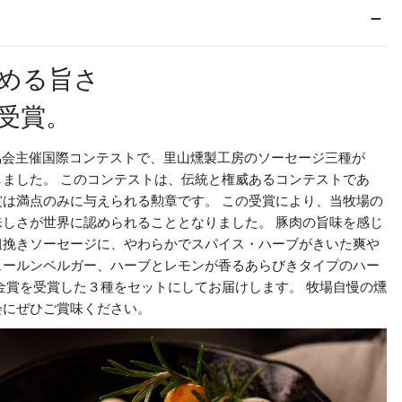
める旨さ
受賞。
肉協会主催国際コンテストで、里山燻製工房のソーセージ三種が
しました。 このコンテストは、伝統と権威あるコンテストであ
賞は満点のみに与えられる勲章です。 この受賞により、当牧場の
味しさが世界に認められることとなりました。 豚肉の旨味を感じ
粗挽きソーセージに、やわらかでスパイス・ハーブがきいた爽や
ュールンベルガー、ハーブとレモンが香るあらびきタイプのハー
金賞を受賞した３種をセットにしてお届けします。 牧場自慢の燻
会にぜひご賞味ください。
を開く