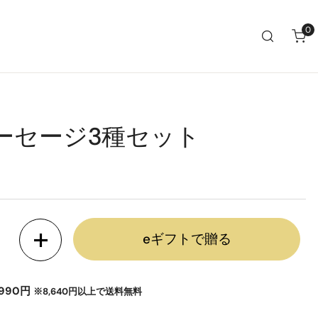
0
ア
ーセージ3種セット
eギフトで贈る
ージ3種セットの数量を減らします
金賞ソーセージ3種セットの数量を増やす
990円
※8,640円以上で送料無料