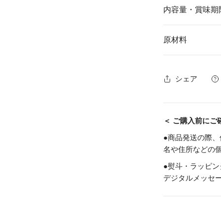
内容量・賞味期
原材料
内容量
シェア
粗挽きソーセ
ジ
賞味期限
＜ ご購入前にご
ハーブソーセ
●商品発送の際
ジ
名や住所などの
特定原材料等
●熨斗・ラッピ
ニュールンベ
デジタルメッセ
ガー
発送方法