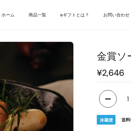
ホーム
商品一覧
eギフトとは？
お問い合わせ
金賞ソ
通
¥2,646
常
価
格
金賞ソーセ
送料
冷蔵便