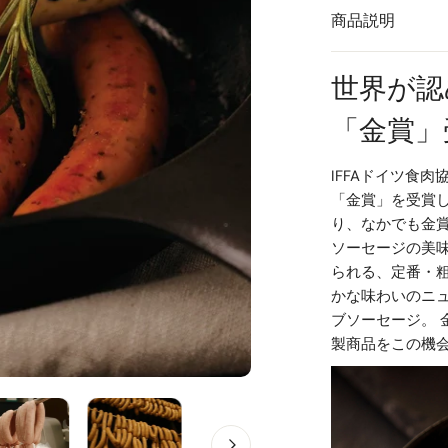
商品説明
世界が認
「金賞」
IFFAドイツ食
「金賞」を受賞
り、なかでも金
ソーセージの美
られる、定番・
かな味わいのニ
ブソーセージ。 
製商品をこの機
ギャラリービューでメディア