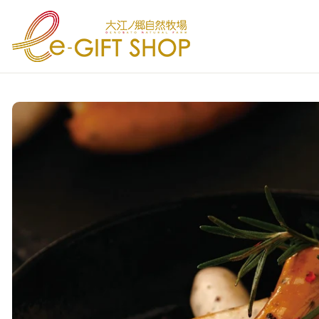
テンツにスキップ
品情報にスキップ