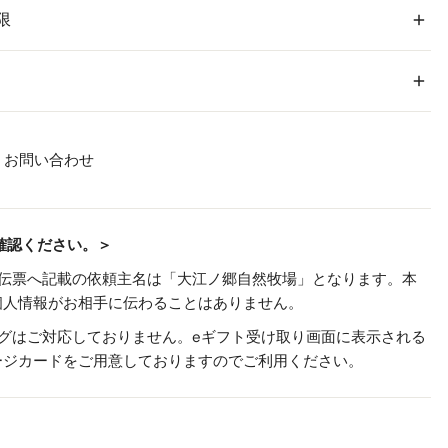
限
粗挽きソーセージ(約135g・5本入)1パック
ハーブソーセージ(約135g・5本入)1パック
ニュールンベルガー(約135g・5本入)1パック
お問い合わせ
ー
豚肉(国産)、食塩、玉ねぎ、香辛料、(一部に豚肉を含む)
10日間
※燻製商品は未開封の状態での冷凍保存で30日程度美味
確認ください。＞
しくお召し上がりいただけます。
ー
豚肉(国産)、食塩、玉ねぎ、香辛料、レモンパウダー、
※賞味期限および消費期限はすべて発送日を含めた日数
、伝票へ記載の依頼主名は「大江ノ郷自然牧場」となります。本
(一部にオレンジ・豚肉を含む)
個人情報がお相手に伝わることはありません。
オレンジ、豚肉
ングはご対応しておりません。eギフト受け取り画面に表示される
ル
豚肉(国産)、玉ねぎ、食塩、香辛料、レモンパウダー、
ージカードをご用意しておりますのでご利用ください。
(一部にオレンジ・豚肉を含む)
冷蔵