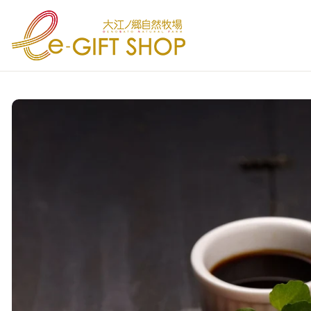
テンツにスキップ
品情報にスキップ