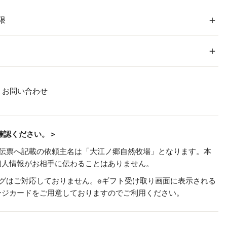
限
鳥取和牛ローストビーフブロック霜降りタイプ(約200g)1
パック
特製ポン酢1本
【鳥取和牛ローストビーフ】牛肉(鳥取和牛)(鳥取県産)、
お問い合わせ
ス
にんにく、食塩、胡椒、(一部に牛肉を含む) 【特製ポン
鳥取和牛ローストビーフブロック(霜降りタイプ)/10日間
り
酢】濃口醤油(本醸造)(国内製造)、本みりん、柑橘果汁(か
特製ポン酢/10日間
ぼす、すだち)、花かつお、真昆布、(一部に小麦・大豆を
確認ください。＞
※未開封での冷凍保存で14日程度美味しくお召し上がり
含む)
いただけます。
、伝票へ記載の依頼主名は「大江ノ郷自然牧場」となります。本
※賞味期限および消費期限はすべて発送日を含めた日数
個人情報がお相手に伝わることはありません。
ングはご対応しておりません。eギフト受け取り画面に表示される
小麦、牛肉、大豆
ージカードをご用意しておりますのでご利用ください。
冷蔵