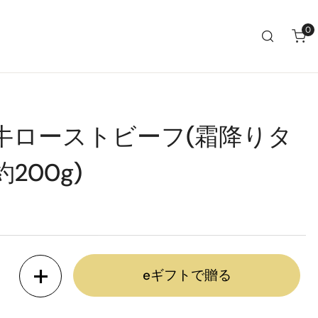
0
ア
牛ローストビーフ(霜降りタ
200g)
eギフトで贈る
ーストビーフ(霜降りタイプ・約200g)の数量を減らします
鳥取和牛ローストビーフ(霜降りタイプ・約200g)の数量