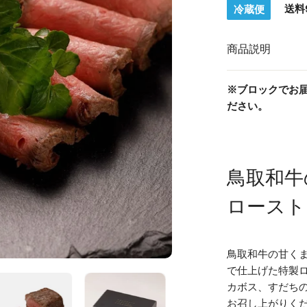
送料
冷蔵便
商品説明
※ブロックでお
ださい。
鳥取和牛
ロースト
鳥取和牛の甘く
ギャラリービューでメディア
で仕上げた特製
カボス、すだち
お召し上がりく