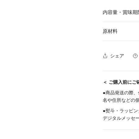
内容量・賞味期
原材料
内容量
シェア
鳥取和牛ロー
トビーフ霜降
タイプ
＜ ご購入前にご
賞味期限
●商品発送の際
名や住所などの
●熨斗・ラッピ
特定原材料等
デジタルメッセ
発送方法