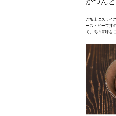
がつんと
ご飯上にスライ
ーストビーフ丼
て、肉の旨味を