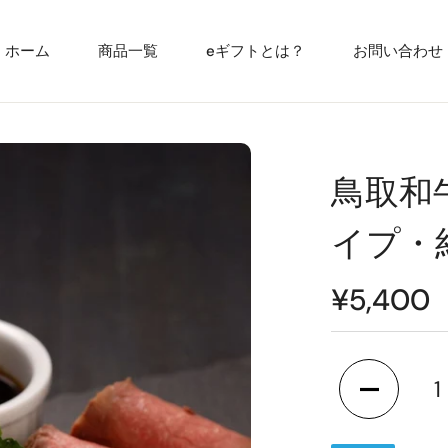
ホーム
商品一覧
eギフトとは？
お問い合わせ
鳥取和
イプ・約
通
¥5,400
常
価
格
鳥取和牛ロ