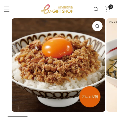
テンツにスキップ
0
アイ
品情報にスキップ
ギャラリービューでメディアを開く
ギャ