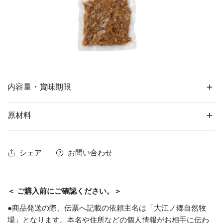
内容量・賞味期限
原材料
内容量
約110g（1袋）
シェア
お問い合わせ
14日間
鶏肉（鳥取県産）、淡口醤油（本醸
賞味期限
※賞味期限および消費期限はすべて発送
造）、本みりん、花かつお、きび砂糖、
懐かしのとりそぼ
日を含めた日数
料理酒、生姜、鯖節、宗田節、うるめ節
削り、真昆布、いりこ、あご煮干し、乾
ろ・おかか
＜ ご購入前にご確認ください。＞
燥椎茸、（一部に小麦・さば・大豆・鶏
特定原材料等
小麦、さば、大豆、鶏肉
●商品発送の際、伝票へ記載の依頼主名は「大江ノ郷自然牧
肉を含む）
場」となります。本名や住所などの個人情報がお相手に伝わ