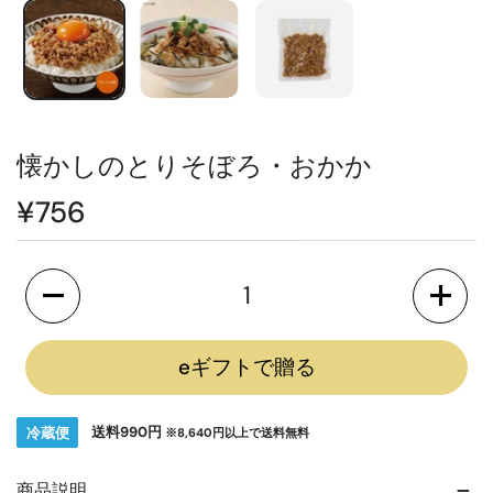
懐かしのとりそぼろ・おかか
通
¥756
常
価
格
懐かしのとりそぼろ・おかかの数量を減らします
懐かし
eギフトで贈る
送料990円
冷蔵便
※8,640円以上で送料無料
商品説明